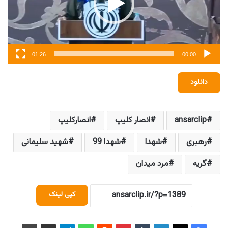
01:26
00:00
دانلود
ansarclip
انصار کلیپ
انصارکلیپ
رهبری
شهدا
شهدا 99
شهید سلیمانی
گریه
مرد میدان
کپی لینک