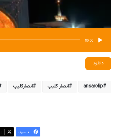
00:00
دانلود
ansarclip
انصار کلیپ
انصارکلیپ
فیسبوک
ای