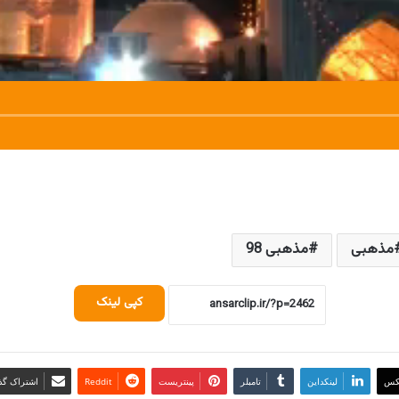
مذهبی
مذهبی 98
کپی لینک
کس
لینکداین
تامبلر
پینتریست
Reddit
اشتراک گذا