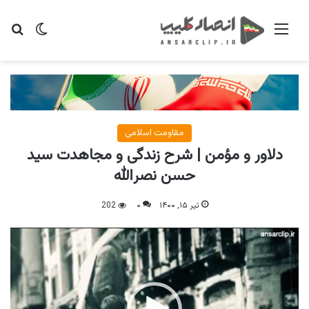
منو
تغییر پو
جس
مقاومت اسلامی
دلاور و مؤمن | شرح زندگی و مجاهدت سید
حسن نصرالله
تیر ۱۵, ۱۴۰۰
۰
202
نمایشگر
ویدیو