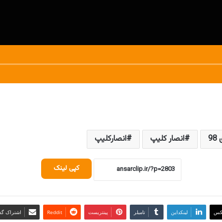
9
انصار کلیپ
انصارکلیپ
کپی لینک
کس
لینکداین
تامبلر
پینتریست
Reddit
اشتراک گذا