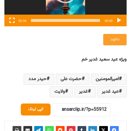
00:34
00:00
دانلود
ویژه عید سعید غدیر خم
امیرالمومنین
حضرت علی
حیدر مدد
عید غدیر
غدیر
ولایت
کپی لینک