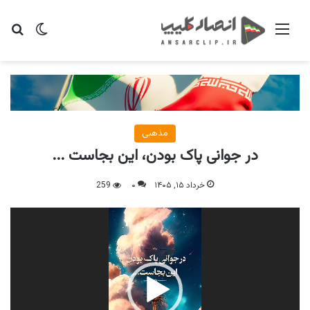
منو
تغییر پو
جس
مذهبی
در جوانی پاک بودن، این بجاست ..‌.
خرداد ۱۵, ۱۴۰۵
۰
259
نمایشگر
ویدیو