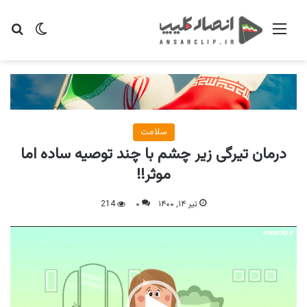
منو
تغییر پو
جس
سلامت
درمان تیرگی زیر چشم با چند توصیه ساده اما
موثر!!
تیر ۱۴, ۱۴۰۰
۰
214
نمایشگر
ویدیو