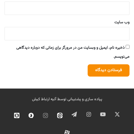
وب‌ سایت
ذخیره نام، ایمیل و وبسایت من در مرورگر برای زمانی که دوباره دیدگاهی
می‌نویسم.
پیاده سازی و پشتیبانی توسط
آتیه ارتباط کیش
ایکس
یوتیوب
اینستاگرام
تلگرام
ایتا
اینستاگرام
سروش
روبیک
02
آپارات