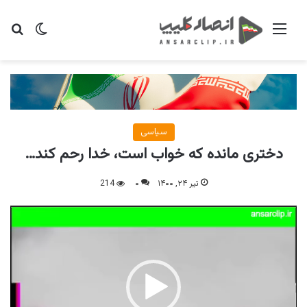
منو
تغییر پو
جس
سیاسی
دختری مانده که خواب است، خدا رحم کند…
تیر ۲۴, ۱۴۰۰
۰
214
نمایشگر
ویدیو