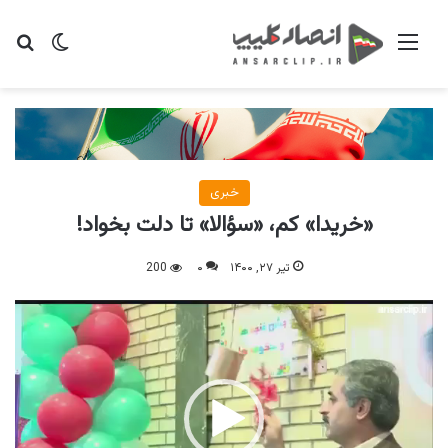
منو
تغییر پو
جس
خبری
«خریدا» کم، «سؤالا» تا دلت بخواد!
تیر ۲۷, ۱۴۰۰
۰
200
نمایشگر
ویدیو