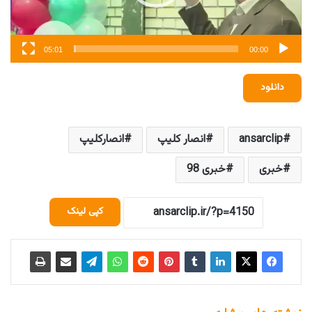
05:01
00:00
دانلود
ansarclip
انصار کلیپ
انصارکلیپ
خبری
خبری 98
کپی لینک