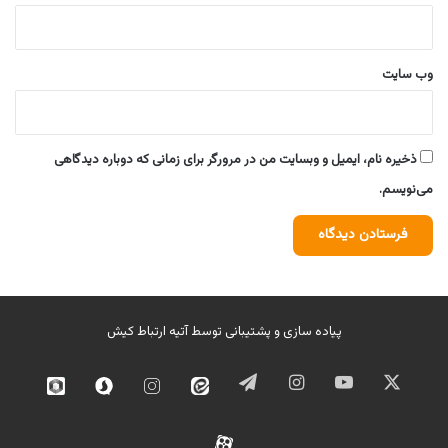
وب‌ سایت
ذخیره نام، ایمیل و وبسایت من در مرورگر برای زمانی که دوباره دیدگاهی
می‌نویسم.
پیاده سازی و پشتیبانی توسط
آتیه ارتباط کیش
ایکس
یوتیوب
اینستاگرام
تلگرام
ایتا
اینستاگرام
سروش
روبیک
02
آپارات