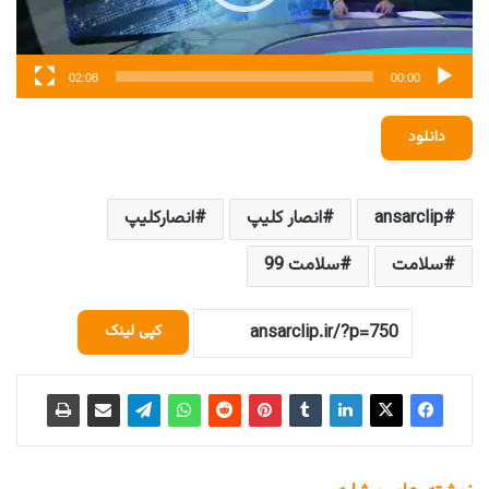
02:08
00:00
دانلود
ansarclip
انصار کلیپ
انصارکلیپ
سلامت
سلامت 99
کپی لینک