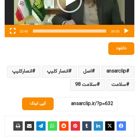
10:49
00:00
دانلود
ansarclip
اصل
انصار کلیپ
انصارکلیپ
سلامت
سلامت 98
کپی لینک