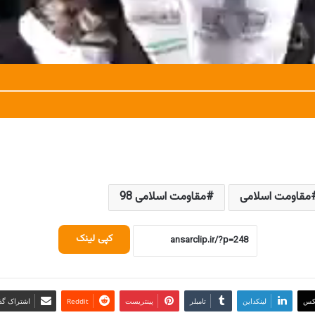
مقاومت اسلامی
مقاومت اسلامی 98
کپی لینک
کس
لینکداین
تامبلر
پینتریست
Reddit
اشتراک گذا