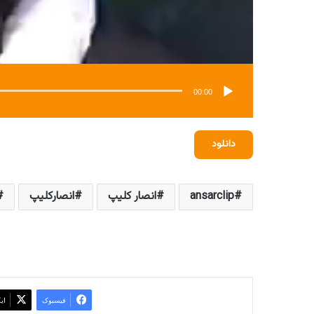
00:00
دانلود
ansarclip
انصار کلیپ
انصارکلیپ
فیسبوک
ای