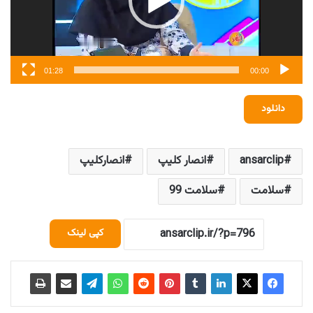
01:28
00:00
دانلود
ansarclip
انصار کلیپ
انصارکلیپ
سلامت
سلامت 99
کپی لینک