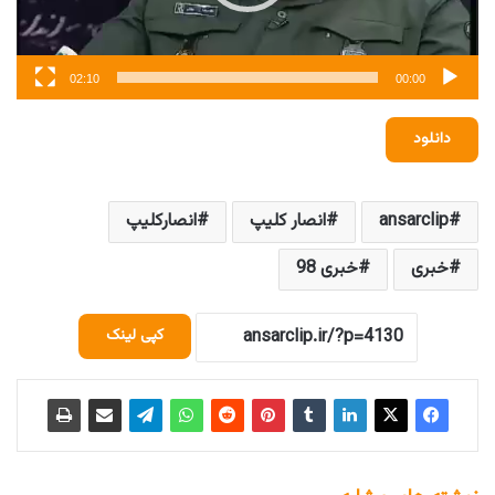
02:10
00:00
دانلود
ansarclip
انصار کلیپ
انصارکلیپ
خبری
خبری 98
کپی لینک