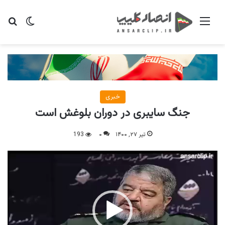
منو
تغییر پو
جس
خبری
جنگ سایبری در دوران بلوغش است
تیر ۲۷, ۱۴۰۰
۰
193
نمایشگر
ویدیو