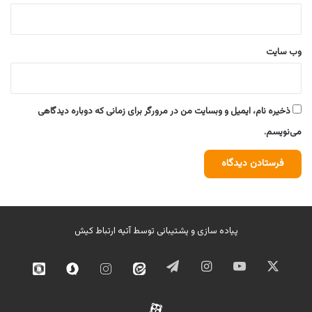
وب‌ سایت
ذخیره نام، ایمیل و وبسایت من در مرورگر برای زمانی که دوباره دیدگاهی
می‌نویسم.
پیاده سازی و پشتیبانی توسط
آتیه ارتباط کیش
ایکس
یوتیوب
اینستاگرام
تلگرام
ایتا
اینستاگرام
سروش
روبیک
02
آپارات