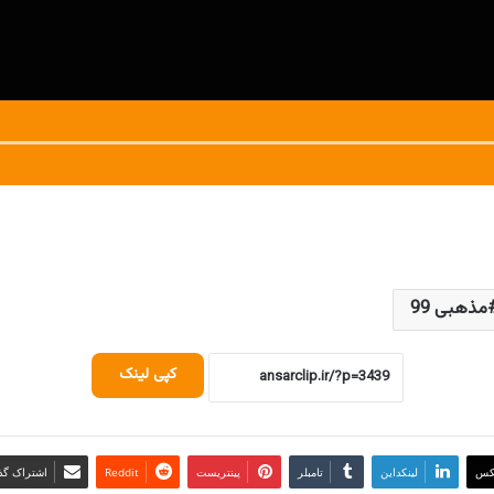
مذهبی 99
کپی لینک
کس
لینکداین
تامبلر
پینتریست
Reddit
اشتراک گذا