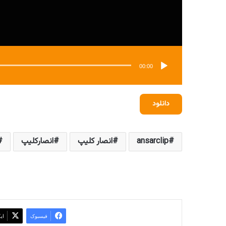
00:00
دانلود
ansarclip
انصار کلیپ
انصارکلیپ
فیسبوک
ای