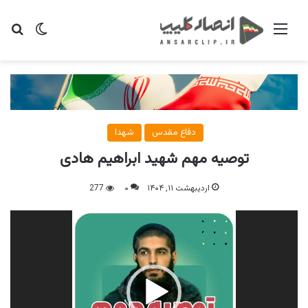
منو
تغییر پو
جس
دفاع مقدس
شهدا
توصیه مهم شهید ابراهیم هادی
اردیبهشت ۱۱, ۱۴۰۴
۰
277
نمایشگر
ویدیو