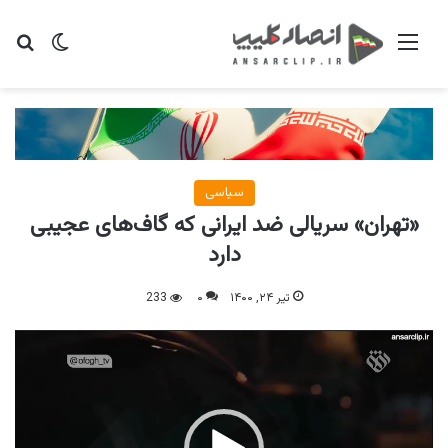
منو
تغییر پو
جس
سیاسی
«تهران» سریالی ضد ایرانی که گاف‌های عجیبی
دارد
تیر ۲۴, ۱۴۰۰
۰
233
نمایشگر
ویدیو