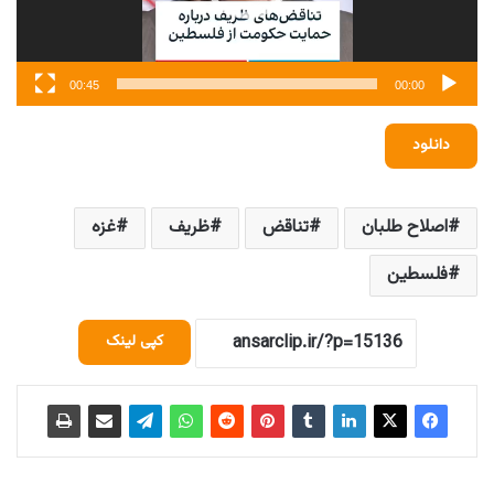
00:45
00:00
دانلود
اصلاح طلبان
تناقض
ظریف
غزه
فلسطین
کپی لینک