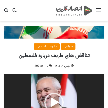
منو
تغییر پو
جس
سیاسی
مقاومت اسلامی
تناقض های ظریف درباره فلسطین
بهمن ۹, ۱۴۰۲
۰
207
نمایشگر
ویدیو