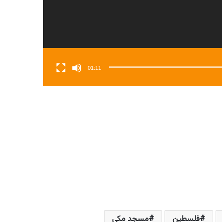
01:11
فلسطین
مسجد مکی