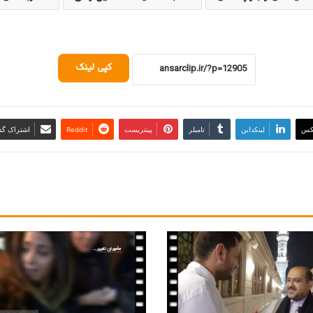
کپی لینک
کس
لینکداین
تامبلر
پینتریست
Reddit
اشتراک گذا