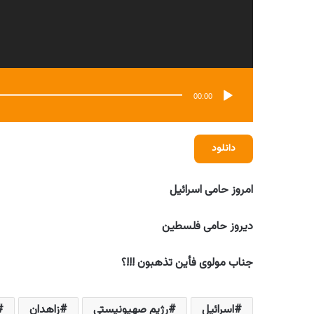
00:00
دانلود
امروز حامی اسرائیل
دیروز حامی فلسطین
جناب مولوی فأین تذهبون !!!؟
اسرائیل
رژیم صهیونیستی
زاهدان