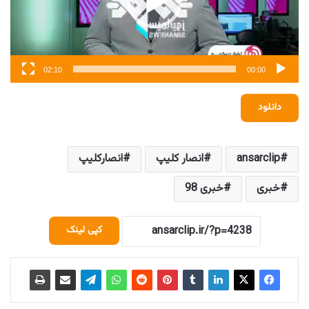
02:10
00:00
دانلود
ansarclip
انصار کلیپ
انصارکلیپ
خبری
خبری 98
کپی لینک