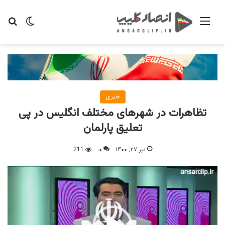
منو
تغییر پو
جس
خبری
تظاهرات در شهرهای مختلف انگلیس در پی
تعلیق پارلمان
تیر ۲۷, ۱۴۰۰
۰
211
نمایشگر
ویدیو