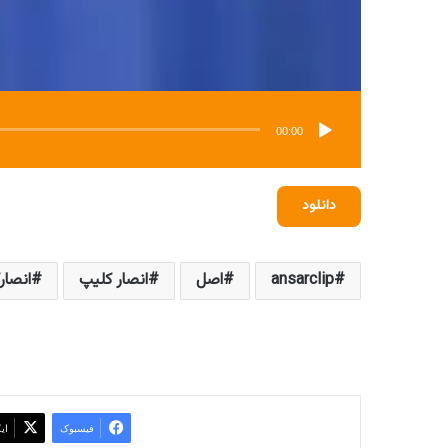
00:00
دانلود
ansarclip
اصل
انصار کلیپ
انصار
فیسبوک
ای