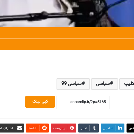
کلیپ
سیاسی
سیاسی 99
کپی لینک
کس
لینکداین
تامبلر
پینتریست
Reddit
اشتراک گذا