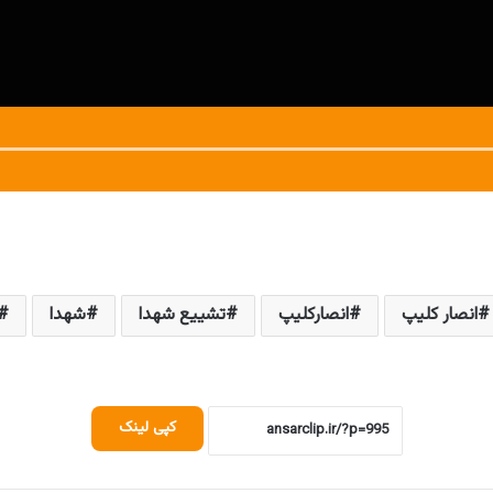
انصار کلیپ
انصارکلیپ
تشییع شهدا
شهدا
کپی لینک