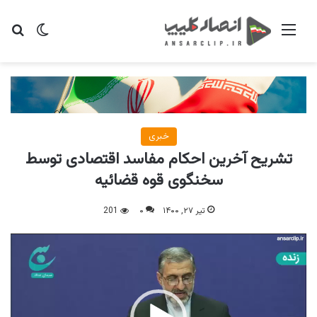
منو
تغییر پو
جس
خبری
تشریح آخرین احکام مفاسد اقتصادی توسط
سخنگوی قوه قضائیه
تیر ۲۷, ۱۴۰۰
۰
201
نمایشگر
ویدیو