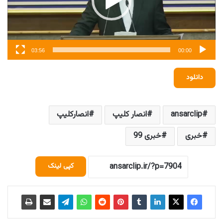
03:56
00:00
دانلود
ansarclip
انصار کلیپ
انصارکلیپ
خبری
خبری 99
کپی لینک