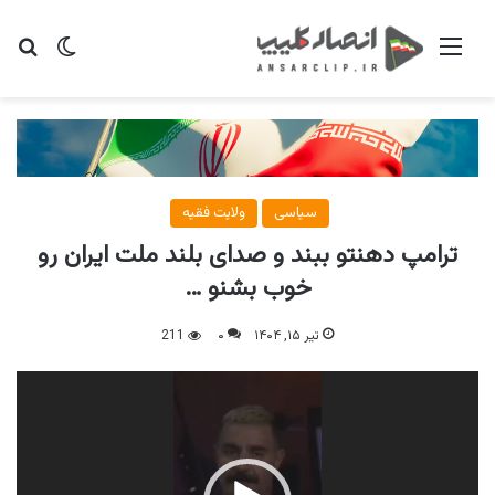
منو
تغییر پو
جس
سیاسی
ولایت فقیه
ترامپ دهنتو ببند و صدای بلند ملت ایران رو
خوب بشنو …
تیر ۱۵, ۱۴۰۴
۰
211
نمایشگر
ویدیو