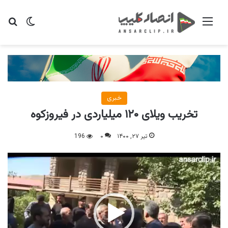
منو
تغییر پو
جس
خبری
تخریب ویلای ۱۲۰ میلیاردی در فیروزکوه
تیر ۲۷, ۱۴۰۰
۰
196
نمایشگر
ویدیو