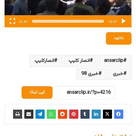
01:40
00:00
دانلود
ansarclip
انصار کلیپ
انصارکلیپ
خبری
خبری 98
کپی لینک