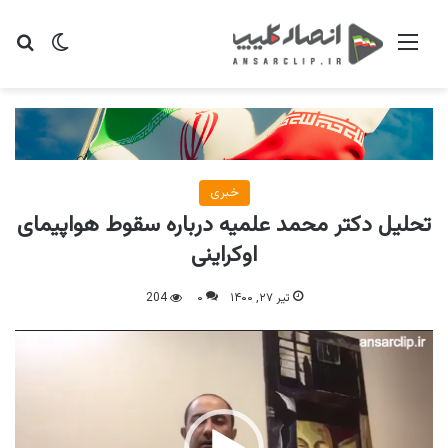
منو
تغییر پو
جس
خبری
تحلیل دکتر محمد علمیه درباره سقوط هواپیمای
اوکراینی
تیر ۲۷, ۱۴۰۰
۰
204
نمایشگر
ویدیو