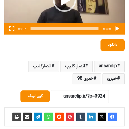
09:57
00:00
دانلود
ansarclip
انصار کلیپ
انصارکلیپ
خبری
خبری 98
کپی لینک