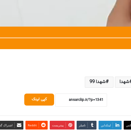
شهدا
شهدا 99
کپی لینک
کس
لینکداین
تامبلر
پینتریست
Reddit
اشتراک گذا