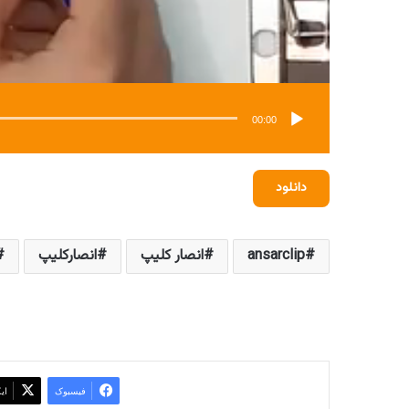
00:00
دانلود
ansarclip
انصار کلیپ
انصارکلیپ
فیسبوک
ای