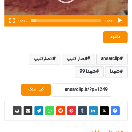
00:35
00:00
دانلود
ansarclip
انصار کلیپ
انصارکلیپ
شهدا
شهدا 99
کپی لینک