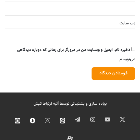
وب‌ سایت
ذخیره نام، ایمیل و وبسایت من در مرورگر برای زمانی که دوباره دیدگاهی
می‌نویسم.
پیاده سازی و پشتیبانی توسط
آتیه ارتباط کیش
ایکس
یوتیوب
اینستاگرام
تلگرام
ایتا
اینستاگرام
سروش
روبیک
02
آپارات