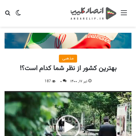
منو
تغییر پو
جس
مذهبی
بهترین کشور از نظر شما کدام است؟!
تیر ۱۷, ۱۴۰۰
۰
187
نمایشگر
ویدیو