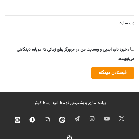
وب‌ سایت
ذخیره نام، ایمیل و وبسایت من در مرورگر برای زمانی که دوباره دیدگاهی
می‌نویسم.
پیاده سازی و پشتیبانی توسط
آتیه ارتباط کیش
ایکس
یوتیوب
اینستاگرام
تلگرام
ایتا
اینستاگرام
سروش
روبیک
02
آپارات