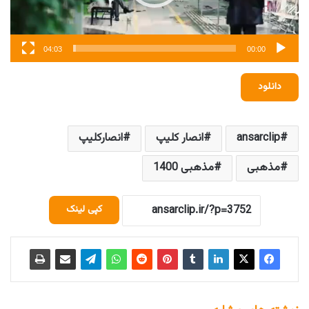
04:03
00:00
دانلود
ansarclip
انصار کلیپ
انصارکلیپ
مذهبی
مذهبی 1400
کپی لینک