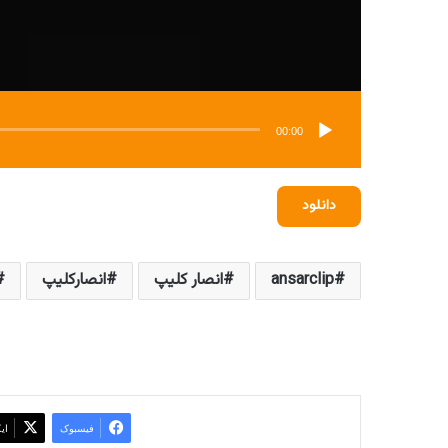
00:00
دانلود
ansarclip
انصار کلیپ
انصارکلیپ
فیسبوک
ای