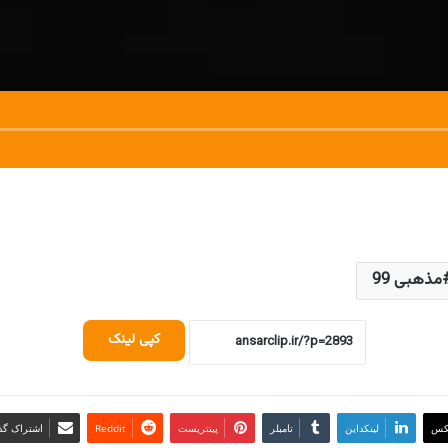
مذهبی 99
کپی لینک
کس
لینکداین
تامبلر
پینتریست
Reddit
اشتراک گذا