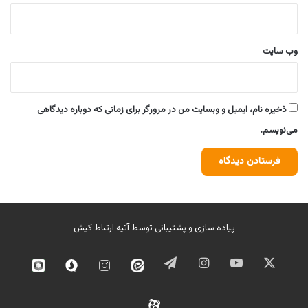
وب‌ سایت
ذخیره نام، ایمیل و وبسایت من در مرورگر برای زمانی که دوباره دیدگاهی
می‌نویسم.
پیاده سازی و پشتیبانی توسط
آتیه ارتباط کیش
ایکس
یوتیوب
اینستاگرام
تلگرام
ایتا
اینستاگرام
سروش
روبیک
02
آپارات