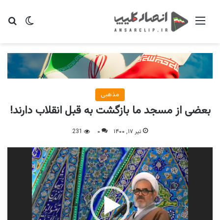
منو
تغییر پو
جس
مذهبی
بعضی از مسجد ما بازگشت به قبل انقلاب دارند!
تیر ۱۷, ۱۴۰۰
۰
231
نمایشگر
ویدیو