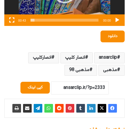
00:43
00:00
دانلود
ansarclip
انصار کلیپ
انصارکلیپ
مذهبی
مذهبی 98
کپی لینک