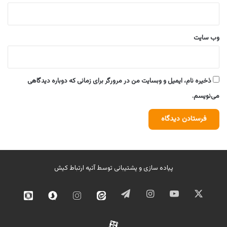
وب‌ سایت
ذخیره نام، ایمیل و وبسایت من در مرورگر برای زمانی که دوباره دیدگاهی
می‌نویسم.
پیاده سازی و پشتیبانی توسط
آتیه ارتباط کیش
ایکس
یوتیوب
اینستاگرام
تلگرام
ایتا
اینستاگرام
سروش
روبیک
02
آپارات