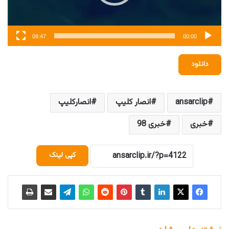
08:47
00:00
دانلود
ansarclip
انصار کلیپ
انصارکلیپ
خبری
خبری 98
کپی لینک