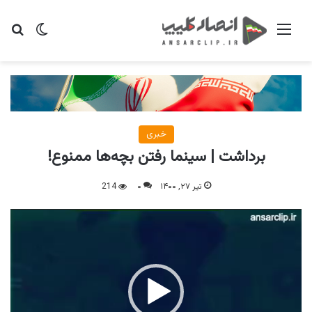
منو
تغییر پو
جس
خبری
برداشت | سینما رفتن بچه‌ها ممنوع!
تیر ۲۷, ۱۴۰۰
۰
214
نمایشگر
ویدیو