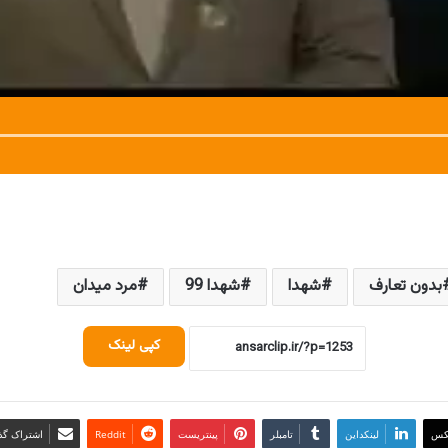
بدون تعارف
شهدا
شهدا 99
مرد میدان
کپی لینک
کس
لینکداین
تامبلر
پینتریست
Reddit
اشتراک گذا