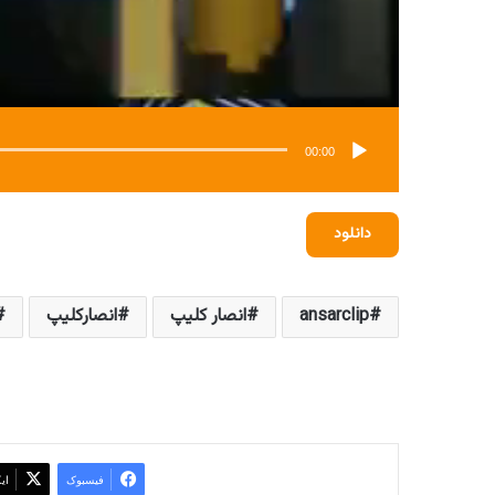
00:00
دانلود
ansarclip
انصار کلیپ
انصارکلیپ
فیسبوک
ای