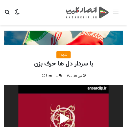
منو
تغییر پو
جس
شهدا
با سردار دل ها حرف بزن
تیر ۱۵, ۱۴۰۰
۰
203
نمایشگر
ویدیو