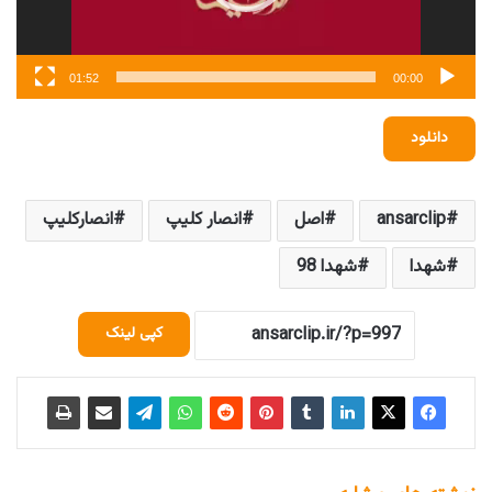
01:52
00:00
دانلود
ansarclip
اصل
انصار کلیپ
انصارکلیپ
شهدا
شهدا 98
کپی لینک