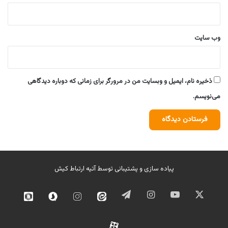
وب‌ سایت
ذخیره نام، ایمیل و وبسایت من در مرورگر برای زمانی که دوباره دیدگاهی
می‌نویسم.
پیاده سازی و پشتیبانی توسط
آتیه ارتباط کیش
ایکس
یوتیوب
اینستاگرام
تلگرام
ایتا
اینستاگرام
سروش
روبیک
02
آپارات