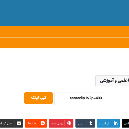
علمی و آموزشی
کپی لینک
کس
لینکداین
تامبلر
پینتریست
Reddit
اشتراک گذا