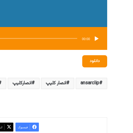
00:00
دانلود
ansarclip
انصار کلیپ
انصارکلیپ
فیسبوک
ای