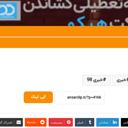
خبری
خبری 98
کپی لینک
کس
لینکداین
تامبلر
پینتریست
Reddit
اشتراک گذا