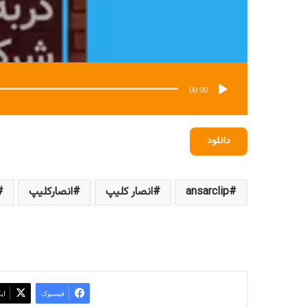
00:00
دانلود
ansarclip
انصار کلیپ
انصارکلیپ
فیسبوک
ای