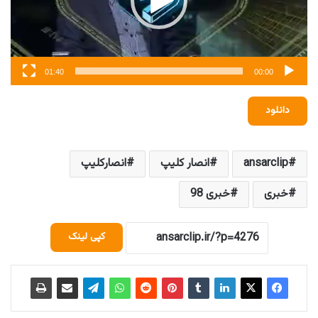
01:40
00:00
دانلود
ansarclip
انصار کلیپ
انصارکلیپ
خبری
خبری 98
کپی لینک