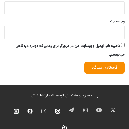
وب‌ سایت
ذخیره نام، ایمیل و وبسایت من در مرورگر برای زمانی که دوباره دیدگاهی
می‌نویسم.
پیاده سازی و پشتیبانی توسط
آتیه ارتباط کیش
ایکس
یوتیوب
اینستاگرام
تلگرام
ایتا
اینستاگرام
سروش
روبیک
02
آپارات