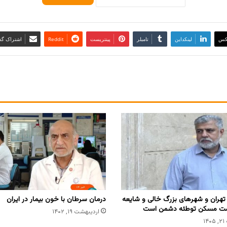
کس
لینکداین
تامبلر
پینتریست
Reddit
اشتراک گذا
 تهران و شهرهای بزرگ خالی و شایعه
درمان سرطان با خون بیمار در ایران
مت مسکن توطئه دشمن است
اردیبهشت ۱۹, ۱۴۰۲
۱