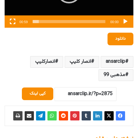
00:59
00:00
دانلود
ansarclip
انصار کلیپ
انصارکلیپ
مذهبی 99
کپی لینک