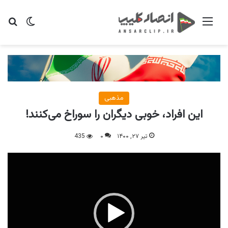
منو
تغییر پو
جس
مذهبی
این افراد، خوبی دیگران را سوراخ می‌کنند!
تیر ۲۷, ۱۴۰۰
۰
435
نمایشگر
ویدیو