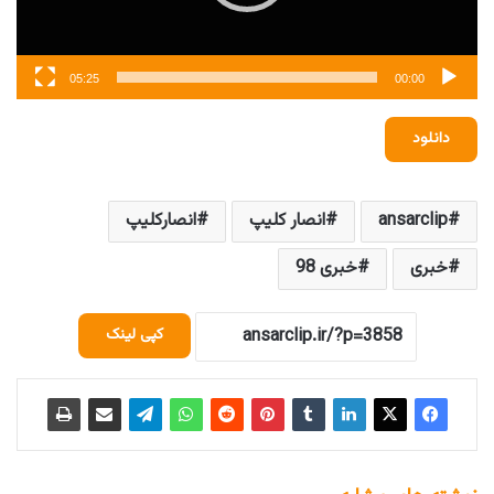
05:25
00:00
دانلود
ansarclip
انصار کلیپ
انصارکلیپ
خبری
خبری 98
کپی لینک