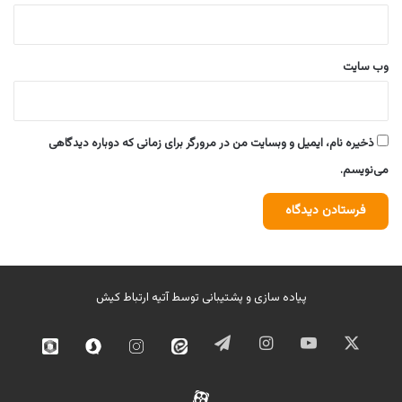
وب‌ سایت
ذخیره نام، ایمیل و وبسایت من در مرورگر برای زمانی که دوباره دیدگاهی
می‌نویسم.
پیاده سازی و پشتیبانی توسط
آتیه ارتباط کیش
ایکس
یوتیوب
اینستاگرام
تلگرام
ایتا
اینستاگرام
سروش
روبیک
02
آپارات