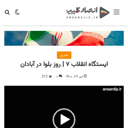
منو
تغییر پو
جس
خبری
ایستگاه انقلاب ۷ | روز بلوا در آبادان
تیر ۲۷, ۱۴۰۰
۰
212
نمایشگر
ویدیو