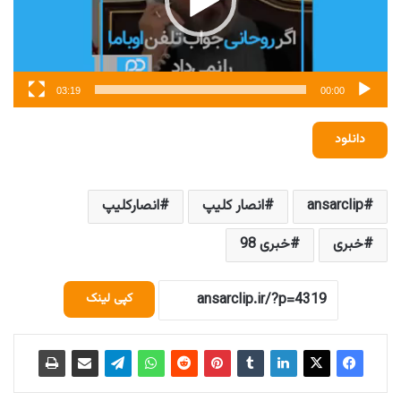
03:19
00:00
دانلود
ansarclip
انصار کلیپ
انصارکلیپ
خبری
خبری 98
کپی لینک