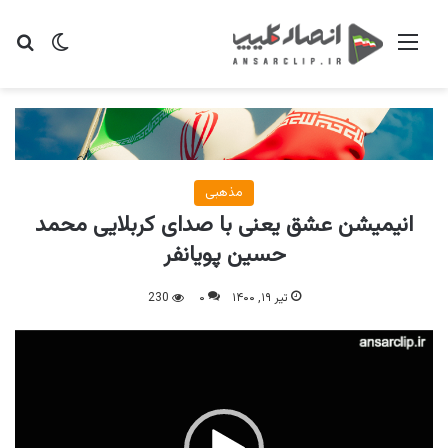
منو
تغییر پو
جس
مذهبی
انیمیشن عشق یعنی با صدای کربلایی محمد
حسین پویانفر
تیر ۱۹, ۱۴۰۰
۰
230
نمایشگر
ویدیو