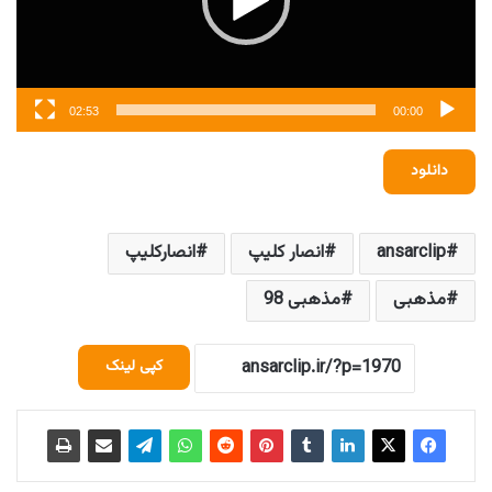
02:53
00:00
دانلود
ansarclip
انصار کلیپ
انصارکلیپ
مذهبی
مذهبی 98
کپی لینک