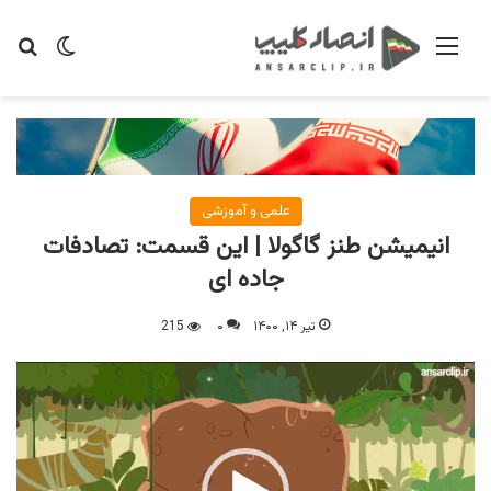
منو
تغییر پو
جس
علمی و آموزشی
انیمیشن طنز گاگولا | این قسمت: تصادفات
جاده ای
تیر ۱۴, ۱۴۰۰
۰
215
نمایشگر
ویدیو