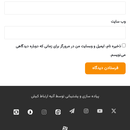
وب‌ سایت
ذخیره نام، ایمیل و وبسایت من در مرورگر برای زمانی که دوباره دیدگاهی
می‌نویسم.
پیاده سازی و پشتیبانی توسط
آتیه ارتباط کیش
ایکس
یوتیوب
اینستاگرام
تلگرام
ایتا
اینستاگرام
سروش
روبیک
02
آپارات