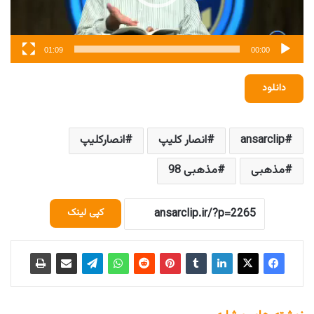
01:09
00:00
دانلود
ansarclip
انصار کلیپ
انصارکلیپ
مذهبی
مذهبی 98
کپی لینک