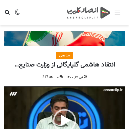
منو
تغییر پو
جس
مذهبی
انتقاد هاشمی گلپایگانی از وزارت صنایع…
تیر ۱۷, ۱۴۰۰
۰
217
نمایشگر
ویدیو