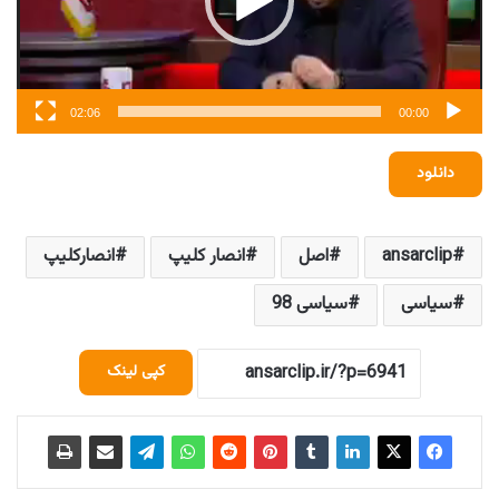
02:06
00:00
دانلود
ansarclip
اصل
انصار کلیپ
انصارکلیپ
سیاسی
سیاسی 98
کپی لینک