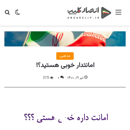
منو
تغییر پو
جس
مذهبی
امانتدار خوبی هستید؟!
تیر ۱۹, ۱۴۰۰
۰
215
نمایشگر
ویدیو