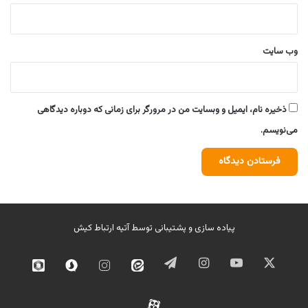
وب‌ سایت
ذخیره نام، ایمیل و وبسایت من در مرورگر برای زمانی که دوباره دیدگاهی
می‌نویسم.
پیاده سازی و پشتیبانی توسط
آتیه ارتباط کیش
ایکس
یوتیوب
اینستاگرام
تلگرام
ایتا
اینستاگرام
سروش
روبیک
02
آپارات