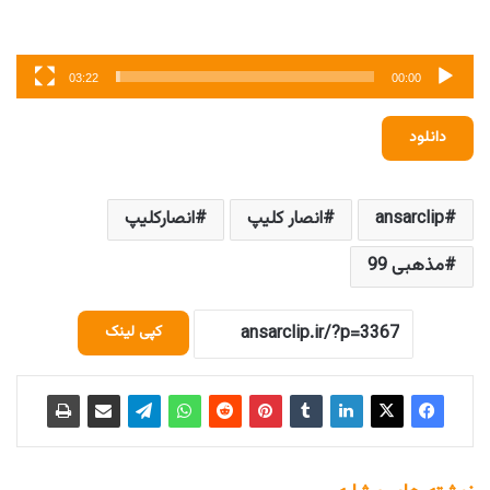
03:22
00:00
دانلود
ansarclip
انصار کلیپ
انصارکلیپ
مذهبی 99
کپی لینک