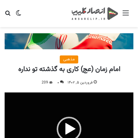
منو
تغییر پو
جس
مذهبی
امام زمان (عج) کاری به گذشته تو نداره
فروردین ۵, ۱۴۰۲
۰
209
نمایشگر
ویدیو