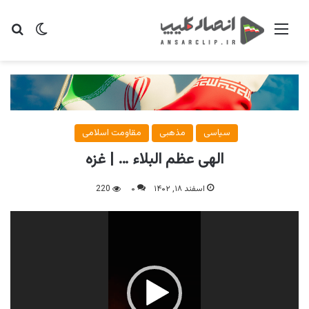
منو
تغییر پو
جس
سیاسی
مذهبی
مقاومت اسلامی
الهی عظم البلاء … | غزه
اسفند ۱۸, ۱۴۰۲
۰
220
نمایشگر
ویدیو