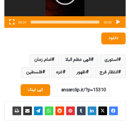
00:24
00:00
دانلود
استوری
الهی عظم البلا
امام زمان
انتظار فرج
ظهور
غزه
فلسطین
کپی لینک